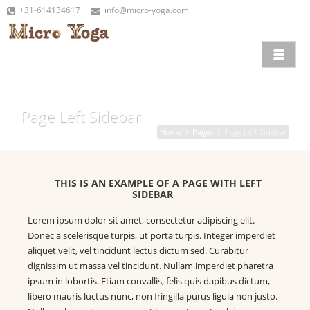
+31-614134617
info@micro-yoga.com
Page Left Sidebar
Home
/
Pages
/
Page Left Sidebar
THIS IS AN EXAMPLE OF A PAGE WITH LEFT
SIDEBAR
Lorem ipsum dolor sit amet, consectetur adipiscing elit.
Donec a scelerisque turpis, ut porta turpis. Integer imperdiet
aliquet velit, vel tincidunt lectus dictum sed. Curabitur
dignissim ut massa vel tincidunt. Nullam imperdiet pharetra
ipsum in lobortis. Etiam convallis, felis quis dapibus dictum,
libero mauris luctus nunc, non fringilla purus ligula non justo.