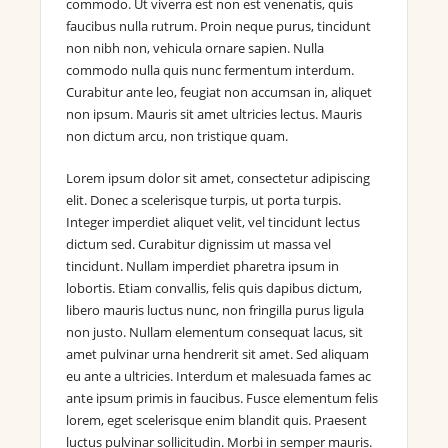
commodo. Ut viverra est non est venenatis, quis
faucibus nulla rutrum. Proin neque purus, tincidunt
non nibh non, vehicula ornare sapien. Nulla
commodo nulla quis nunc fermentum interdum.
Curabitur ante leo, feugiat non accumsan in, aliquet
non ipsum. Mauris sit amet ultricies lectus. Mauris
non dictum arcu, non tristique quam.
Lorem ipsum dolor sit amet, consectetur adipiscing
elit. Donec a scelerisque turpis, ut porta turpis.
Integer imperdiet aliquet velit, vel tincidunt lectus
dictum sed. Curabitur dignissim ut massa vel
tincidunt. Nullam imperdiet pharetra ipsum in
lobortis. Etiam convallis, felis quis dapibus dictum,
libero mauris luctus nunc, non fringilla purus ligula
non justo. Nullam elementum consequat lacus, sit
amet pulvinar urna hendrerit sit amet. Sed aliquam
eu ante a ultricies. Interdum et malesuada fames ac
ante ipsum primis in faucibus. Fusce elementum felis
lorem, eget scelerisque enim blandit quis. Praesent
luctus pulvinar sollicitudin. Morbi in semper mauris.