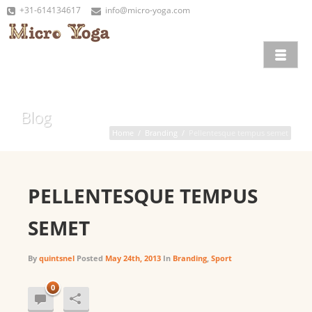
+31-614134617
info@micro-yoga.com
Blog
Home
/
Branding
/
Pellentesque tempus semet
PELLENTESQUE TEMPUS
SEMET
By
quintsnel
Posted
May 24th, 2013
In
Branding
,
Sport
0